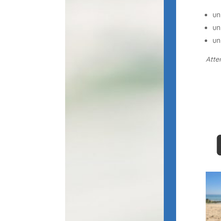
un
un
un
Atte