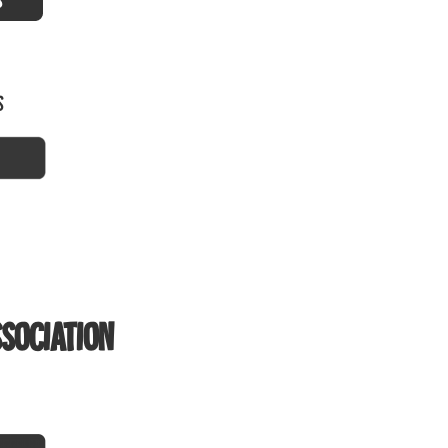
S
ssociation