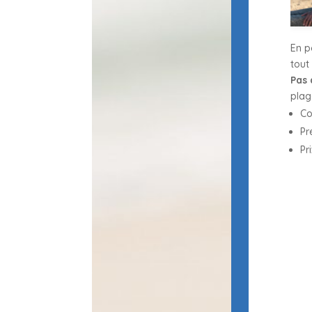
En p
tout
Pas 
plag
Co
Pr
Pr