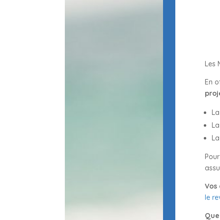
Les 
En o
proj
La
La
La
Pour
assu
Vos 
le r
Que