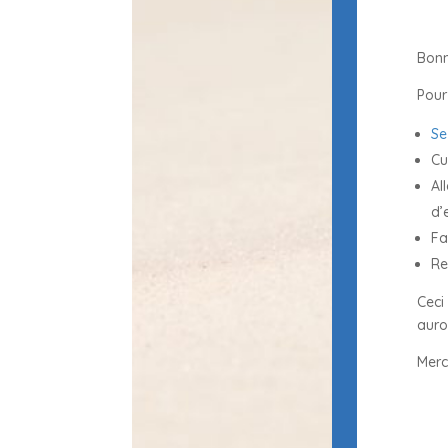
Bonn
Pour
Se
Cu
Al
d’
Fa
Re
Ceci
auro
Merc