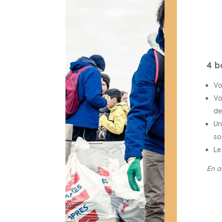
4 b
Vo
Vo
de
Un
so
Le
En a